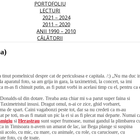
PORTOFOLIU
LECTURI
2021 – 2024
2011 – 2020
ANII 1990 – 2010
CĂLĂTORII
-a)
a tinut pomelnicul despre cat de periculoasa e capitala. /:) „Nu ma duc i
aparatul foto, sa am grija in gara, la taximetristi, la concert, sa imi
-as fi chinuit putin, as fi putut vorbi in acelasi timp cu el, pentru ca 
Donalds-ul din dotare. Treaba asta chiar mi s-a parut super faina si
 Taximetristul insusi. Dragut omul, n-ai ce zice, ghid vorbaret,
uma de spart. Caini vagabonzi peste tot, dar sa nu credeti ca m-au
t pe toti, m-as fi matait un pic la ei si as fi plecat mai departe. Numai c
smigiu
si
Herastrau
sunt super frumoase, numai gandul la plimbarea c
 ca in Timisoara n-avem un amarat de lac, iar Bega plange si suspina
i acolo, cu mic, cu mare, cu animale, cu role, cu carucioare, cu
ate foto, cu de toate.