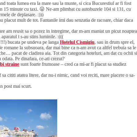
d toata lumea era la mare sau la munte, si cica Bucurestiul ar fi fost
in 15 minute cu taxi. 😛 Ne-am plimbat cu autobuzele 104 si 131, cu
rmele de deplasare. :)))
au placut mult de tot. Fantanile imi dau senzatia de racoare, chiar daca
re am reusit sa o pozez in intregime, dar m-am maniat un picut noaptea
paratul i s-au stins luminile. :(((
(!!!!) bucata pe undeva pe langa
Hotelul Cismigiu
, sau in drum spre el,
e romane la subsuoara, dar mai bine ca n-am avut ca altfel trebuia sa le
e… pacat de cladirea aia. Tot din categoria hoteluri, am dat cu ochii s
 odata. Pe dinafara, ce-ati crezut?
bi straine
sunt foarte frumoase – cred ca mi-ar fi placut sa studiez
a cititi atatea litere, dar nu-i nimic, cand voi reciti, mare placere o sa-
n post mai scurt.