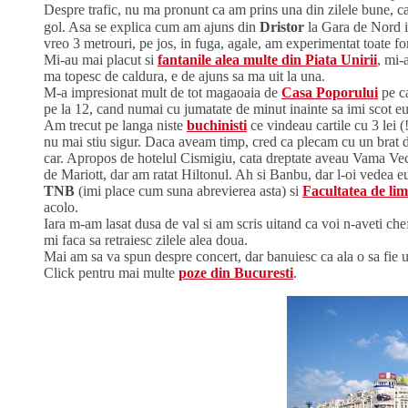
Despre trafic, nu ma pronunt ca am prins una din zilele bune, can
gol. Asa se explica cum am ajuns din
Dristor
la Gara de Nord 
vreo 3 metrouri, pe jos, in fuga, agale, am experimentat toate fo
Mi-au mai placut si
fantanile alea multe din Piata Unirii
, mi-
ma topesc de caldura, e de ajuns sa ma uit la una.
M-a impresionat mult de tot magaoaia de
Casa Poporului
pe ca
pe la 12, cand numai cu jumatate de minut inainte sa imi scot eu a
Am trecut pe langa niste
buchinisti
ce vindeau cartile cu 3 lei 
nu mai stiu sigur. Daca aveam timp, cred ca plecam cu un brat d
car. Apropos de hotelul Cismigiu, cata dreptate aveau Vama Vech
de Mariott, dar am ratat Hiltonul. Ah si Banbu, dar l-oi vedea eu
TNB
(imi place cum suna abrevierea asta) si
Facultatea de lim
acolo.
Iara m-am lasat dusa de val si am scris uitand ca voi n-aveti chef s
mi faca sa retraiesc zilele alea doua.
Mai am sa va spun despre concert, dar banuiesc ca ala o sa fie u
Click pentru mai multe
poze din Bucuresti
.