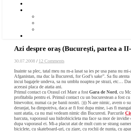
Azi despre oraş (Bucureşti, partea a II
30.07.2008
/
12 Comments
Inainte sa plec, tatal meu nu m-a lasat sa ies pe usa pana nu mi-
Afganistan, ma duc la Bucuresti, for God’s sake”. Sa fiu atenta la 
incui bagajele undeva, sa nu umblu noaptea pe strazi, etc… Daca m
aceeasi placa de atatia ani.
Primul contact cu Orasul cel Mare a fost
Gara de Nord
, cu Mc
profitabila pentru ei. Primul contact cu un bucurestean a fost cu
binevoitor, numai ca pe banii nostri. :))) N-are nimic, avem o s
deranjat, ba dimpotriva, daca ar fi fost dupa mine, i-as fi mangaia
sunt atatia, ca nu mai vedeam nimic din Bucuresti. Parcurile
Ci
barcuta, vaporasul sau hidrobicicleta ma face sa mor de invidie
dupa vaporasul ei. Mi-a placut atat de mult cum se strang oameni
biciclete, cu skateboard-uri, cu ziare, cu rochii de nunta, cu apar