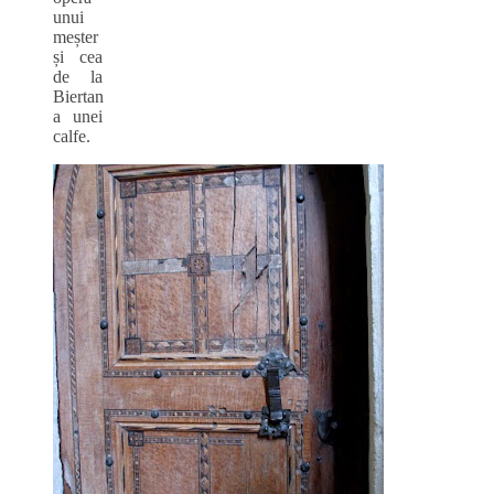
unui
meșter
și cea
de la
Biertan
a unei
calfe.