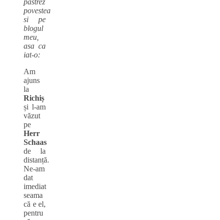
pastrez
povestea
si pe
blogul
meu,
asa ca
iat-o:
Am
ajuns
la
Richiș
și l-am
văzut
pe
Herr
Schaas
de la
distanță.
Ne-am
dat
imediat
seama
că e el,
pentru