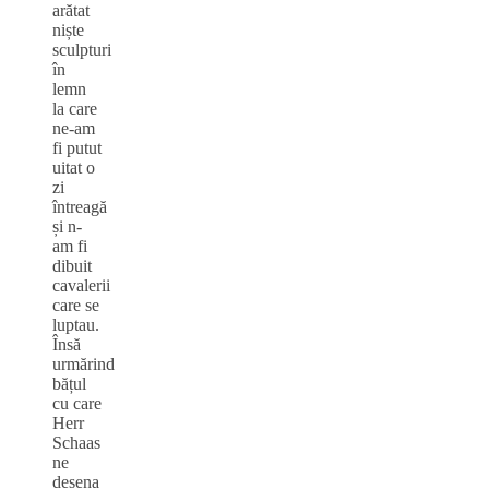
arătat
niște
sculpturi
în
lemn
la care
ne-am
fi putut
uitat o
zi
întreagă
și n-
am fi
dibuit
cavalerii
care se
luptau.
Însă
urmărind
bățul
cu care
Herr
Schaas
ne
desena