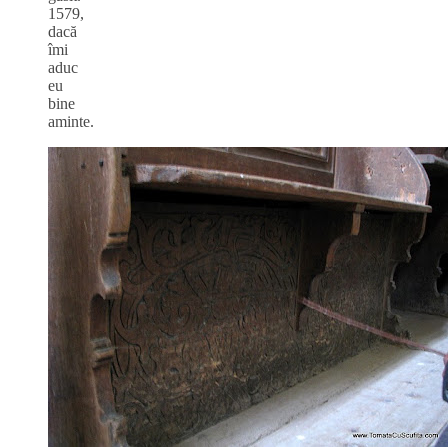
1579,
dacă
îmi
aduc
eu
bine
aminte.