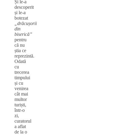
Și le-a
descoperit
și le-a
botezat
„drăcușorii
din
biserică”
pentru
că nu
știa ce
reprezintă.
Odată
cu
trecerea
timpului
și cu
venirea
cât mai
multor
turiști,
într-o
zi,
curatorul
a aflat
de la o