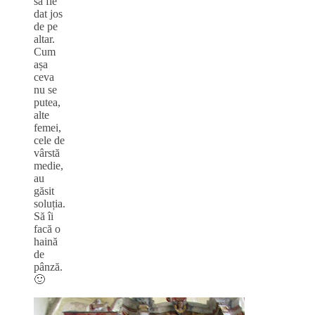
să fie
dat jos
de pe
altar.
Cum
așa
ceva
nu se
putea,
alte
femei,
cele de
vârstă
medie,
au
găsit
soluția.
Să îi
facă o
haină
de
pânză.
🙂