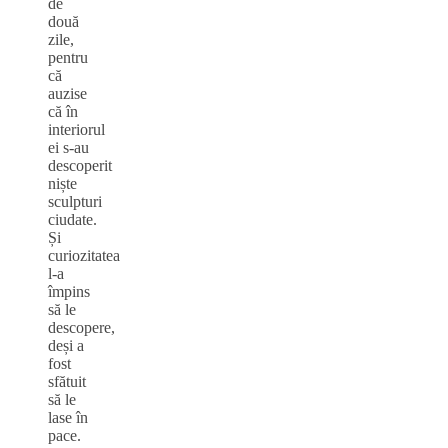
de
două
zile,
pentru
că
auzise
că în
interiorul
ei s-au
descoperit
niște
sculpturi
ciudate.
Și
curiozitatea
l-a
împins
să le
descopere,
deși a
fost
sfătuit
să le
lase în
pace.