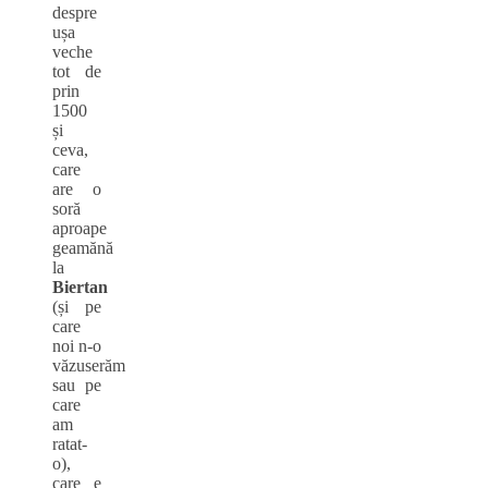
despre
ușa
veche
tot de
prin
1500
și
ceva,
care
are o
soră
aproape
geamănă
la
Biertan
(și pe
care
noi n-o
văzuserăm
sau pe
care
am
ratat-
o),
care e