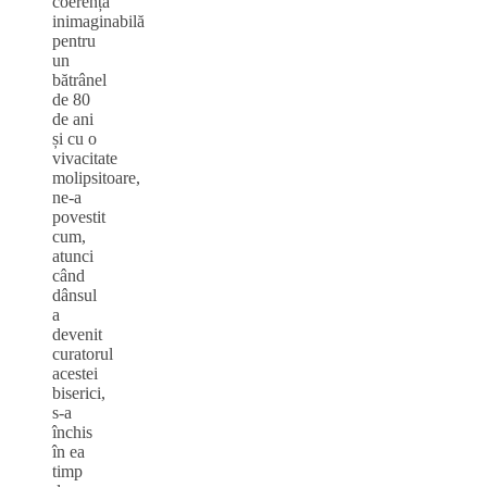
coerență
inimaginabilă
pentru
un
bătrânel
de 80
de ani
și cu o
vivacitate
molipsitoare,
ne-a
povestit
cum,
atunci
când
dânsul
a
devenit
curatorul
acestei
biserici,
s-a
închis
în ea
timp