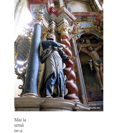
Mai la
urmă
ne-a