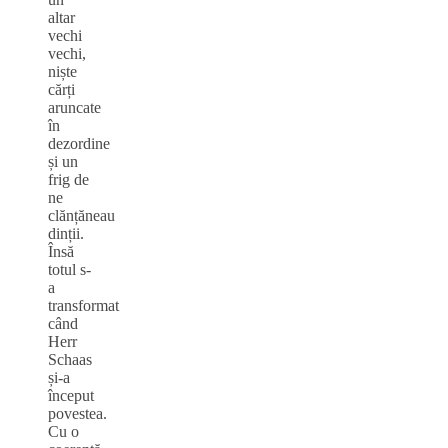
altar
vechi
vechi,
niște
cărți
aruncate
în
dezordine
și un
frig de
ne
clănțăneau
dinții.
Însă
totul s-
a
transformat
când
Herr
Schaas
și-a
început
povestea.
Cu o