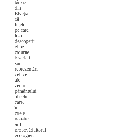
tânără
din
Elveția
că
fețele
pe care
le-a
descoperit
el pe
zidurile
bisericii
sunt
reprezentări
celtice
ale
zeului
pământului,
al celui
care,
în
zilele
noastre
ar fi
propovăduitorul
ecologiei: