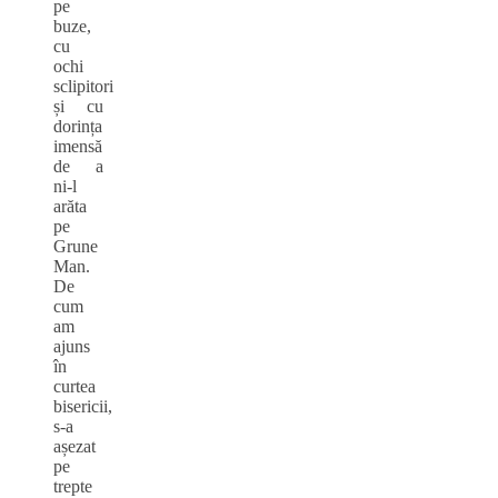
pe
buze,
cu
ochi
sclipitori
și cu
dorința
imensă
de a
ni-l
arăta
pe
Grune
Man.
De
cum
am
ajuns
în
curtea
bisericii,
s-a
așezat
pe
trepte