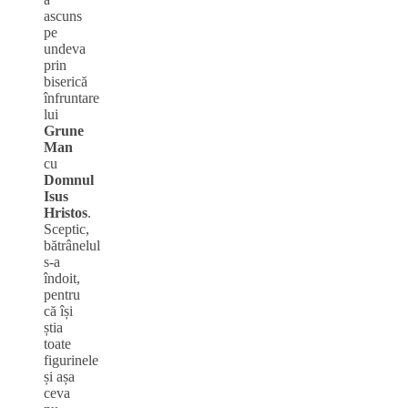
ascuns
pe
undeva
prin
biserică
înfruntare
lui
Grune
Man
cu
Domnul
Isus
Hristos
.
Sceptic,
bătrânelul
s-a
îndoit,
pentru
că își
știa
toate
figurinele
și așa
ceva