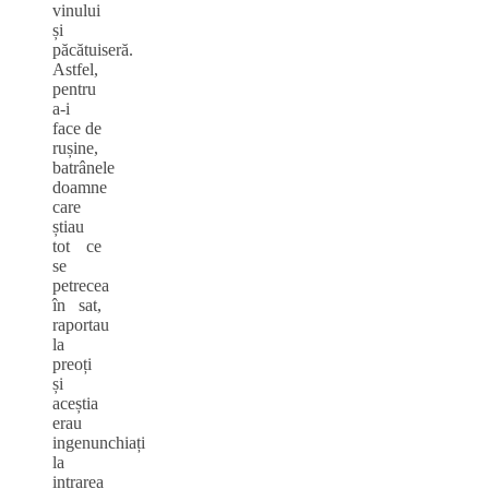
vinului
și
păcătuiseră.
Astfel,
pentru
a-i
face de
rușine,
batrânele
doamne
care
știau
tot ce
se
petrecea
în sat,
raportau
la
preoți
și
aceștia
erau
ingenunchiați
la
intrarea