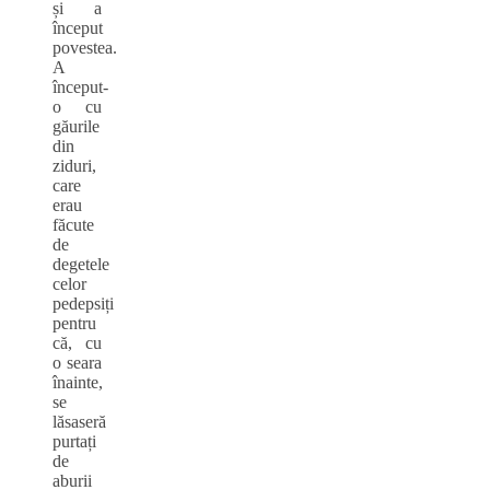
și a
început
povestea.
A
început-
o cu
găurile
din
ziduri,
care
erau
făcute
de
degetele
celor
pedepsiți
pentru
că, cu
o seara
înainte,
se
lăsaseră
purtați
de
aburii