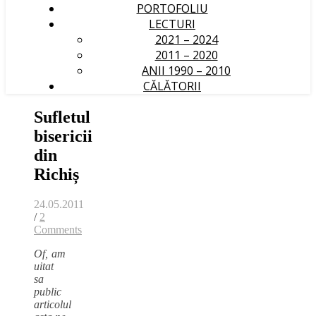
PORTOFOLIU
LECTURI
2021 – 2024
2011 – 2020
ANII 1990 – 2010
CĂLĂTORII
Sufletul
bisericii
din
Richiș
24.05.2011
/
2
Comments
Of, am
uitat
sa
public
articolul