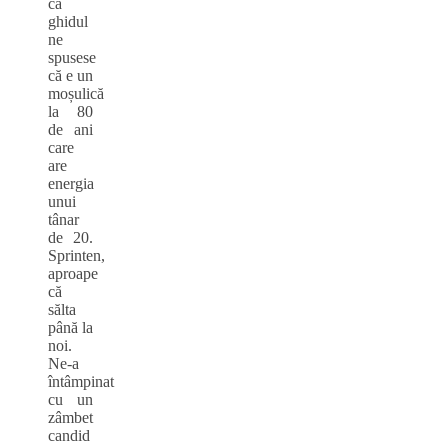
că
ghidul
ne
spusese
că e un
moșulică
la 80
de ani
care
are
energia
unui
tânar
de 20.
Sprinten,
aproape
că
sălta
până la
noi.
Ne-a
întâmpinat
cu un
zâmbet
candid