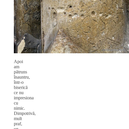
Apoi
am
pătruns
înauntru,
într-o
biserică
ce nu
impresiona
cu
nimic.
Dimpotrivă,
mult
praf,
un