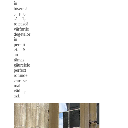
în
biserică
și puși
să își
rotească
vârfurile
degetelor
în
pereții
ei. Și
au
rămas
găurelele
perfect
rotunde
care se
mai
văd și
azi.