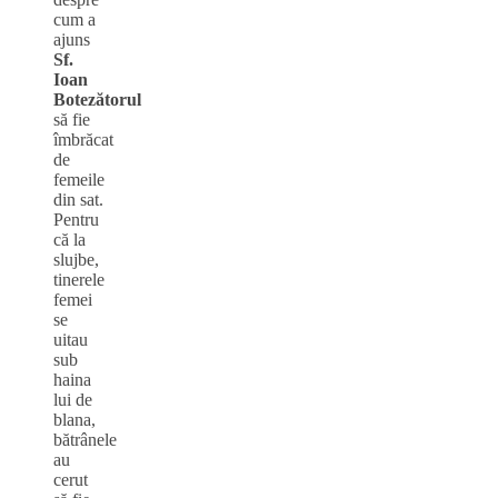
cum a
ajuns
Sf.
Ioan
Botezătorul
să fie
îmbrăcat
de
femeile
din sat.
Pentru
că la
slujbe,
tinerele
femei
se
uitau
sub
haina
lui de
blana,
bătrânele
au
cerut