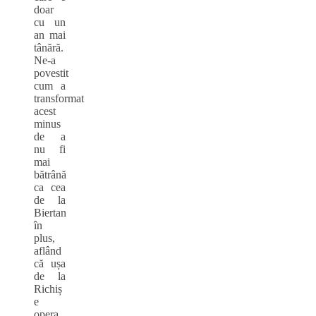
doar
cu un
an mai
tânără.
Ne-a
povestit
cum a
transformat
acest
minus
de a
nu fi
mai
bătrână
ca cea
de la
Biertan
în
plus,
aflând
că ușa
de la
Richiș
e
opera