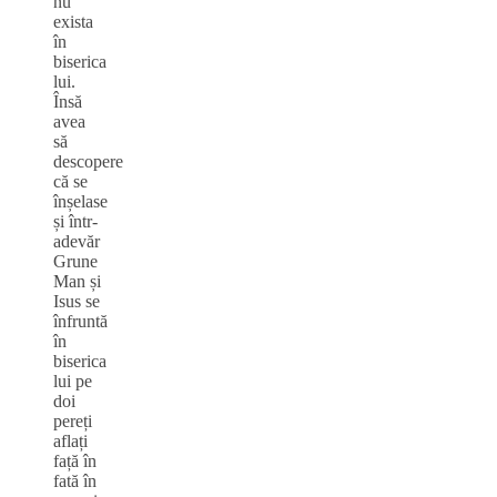
nu
exista
în
biserica
lui.
Însă
avea
să
descopere
că se
înșelase
și într-
adevăr
Grune
Man și
Isus se
înfruntă
în
biserica
lui pe
doi
pereți
aflați
față în
fată în