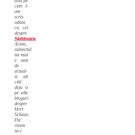
asta pe
care l-
am
scris
odata
cu cel
despre
Sighisoara
.
Acum,
subiectul
nu mai
e atat
de
actual
si ati
citit
deja si
pe alte
bloguri
despre
Herr
Schaas.
Da’
vreau
sa-i