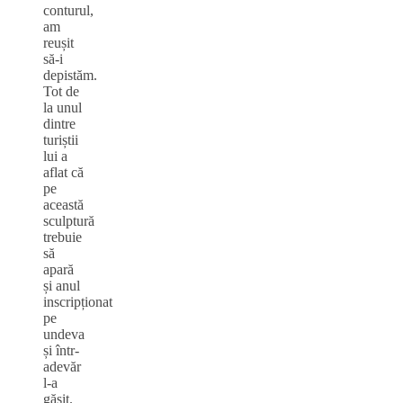
conturul,
am
reușit
să-i
depistăm.
Tot de
la unul
dintre
turiștii
lui a
aflat că
pe
această
sculptură
trebuie
să
apară
și anul
inscripționat
pe
undeva
și într-
adevăr
l-a
găsit.