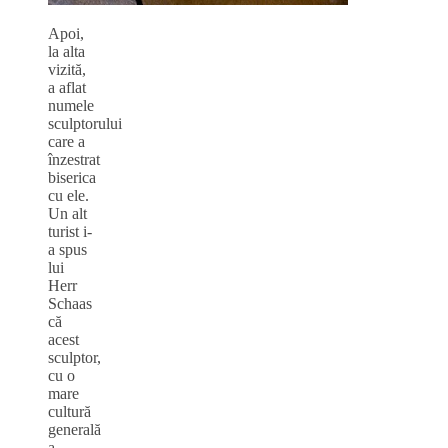
Apoi,
la alta
vizită,
a aflat
numele
sculptorului
care a
înzestrat
biserica
cu ele.
Un alt
turist i-
a spus
lui
Herr
Schaas
că
acest
sculptor,
cu o
mare
cultură
generală
a