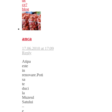
de
ce?
blog
anca
17.06.2010 at 17:09
Reply
Atipa
este
in
renovare.Poti
sa
te
duci
la
Muzeul
Satului
–
e