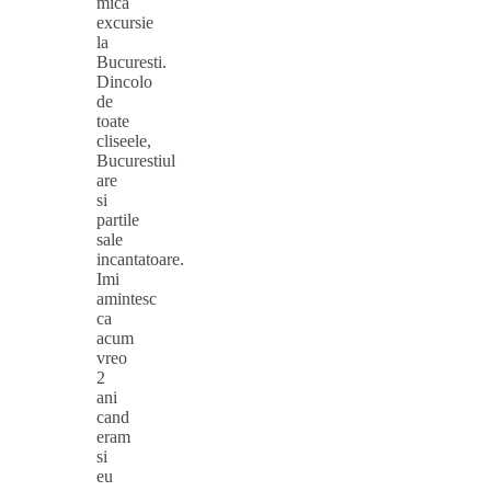
mica
excursie
la
Bucuresti.
Dincolo
de
toate
cliseele,
Bucurestiul
are
si
partile
sale
incantatoare.
Imi
amintesc
ca
acum
vreo
2
ani
cand
eram
si
eu