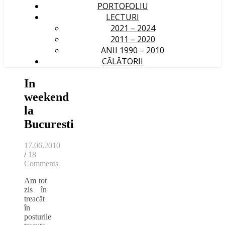
PORTOFOLIU
LECTURI
2021 – 2024
2011 – 2020
ANII 1990 – 2010
CĂLĂTORII
In
weekend
la
Bucuresti
17.06.2010
/
18
Comments
Am tot
zis în
treacăt
în
posturile