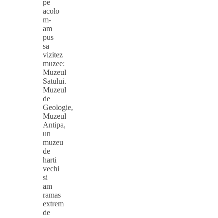
pe
acolo
m-
am
pus
sa
vizitez
muzee:
Muzeul
Satului.
Muzeul
de
Geologie,
Muzeul
Antipa,
un
muzeu
de
harti
vechi
si
am
ramas
extrem
de