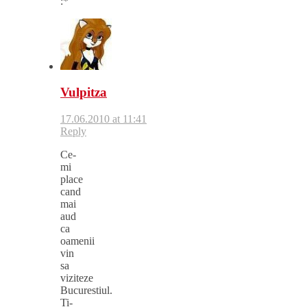
:*
Vulpitza
17.06.2010 at 11:41
Reply
Ce-
mi
place
cand
mai
aud
ca
oamenii
vin
sa
viziteze
Bucurestiul.
Ti-