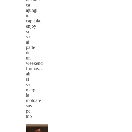
ca
ajungi
in
capitala.
enjoy
si
sa
ai
parte
de
un
weekend
frumos…
ah
si
sa
mergi
la
motoare
sus
pe
tnb