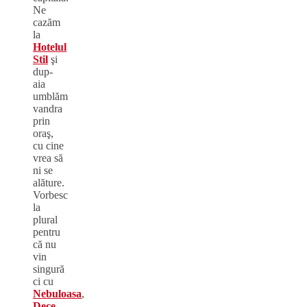
Ne
cazăm
la
Hotelul
Stil
şi
dup-
aia
umblăm
vandra
prin
oraş,
cu cine
vrea să
ni se
alăture.
Vorbesc
la
plural
pentru
că nu
vin
singură
ci cu
Nebuloasa
,
Dece
-