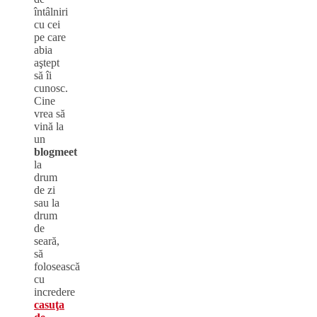
întâlniri
cu cei
pe care
abia
aştept
să îi
cunosc.
Cine
vrea să
vină la
un
blogmeet
la
drum
de zi
sau la
drum
de
seară,
să
folosească
cu
incredere
casuţa