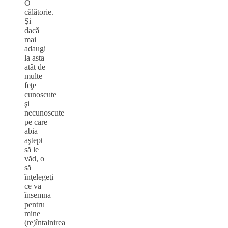
O
călătorie.
Şi
dacă
mai
adaugi
la asta
atât de
multe
feţe
cunoscute
şi
necunoscute
pe care
abia
aştept
să le
văd, o
să
înţelegeţi
ce va
însemna
pentru
mine
(re)întalnirea