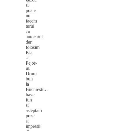
si
poate
nu
facem
turul
cu
autocarul
dar
folosim
Kia
si
Pejos-
ul.
Drum
bun
la
Bucuresti…
have
fun
si
asteptam
poze
si
impresii