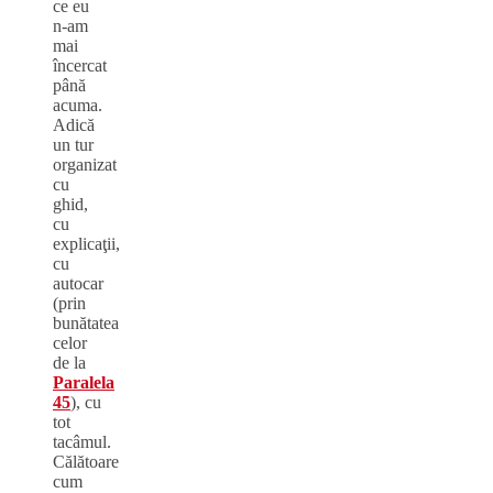
ce eu
n-am
mai
încercat
până
acuma.
Adică
un tur
organizat
cu
ghid,
cu
explicaţii,
cu
autocar
(prin
bunătatea
celor
de la
Paralela
45
), cu
tot
tacâmul.
Călătoare
cum