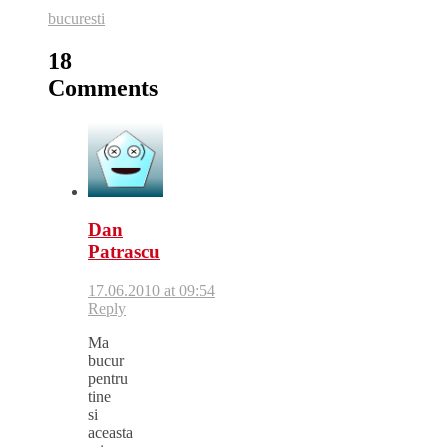
bucuresti
18
Comments
Dan
Patrascu
17.06.2010 at 09:54
Reply
Ma
bucur
pentru
tine
si
aceasta