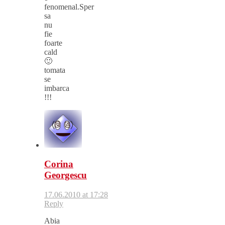
fenomenal.Sper
sa
nu
fie
foarte
cald
🙂
tomata
se
imbarca
!!!
Corina
Georgescu
17.06.2010 at 17:28
Reply
Abia