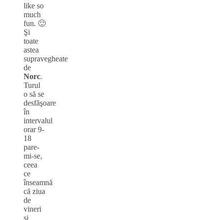
like so
much
fun. 🙂
Şi
toate
astea
supravegheate
de
Norc
.
Turul
o să se
desfăşoare
în
intervalul
orar 9-
18
pare-
mi-se,
ceea
ce
înseamnă
că ziua
de
vineri
şi