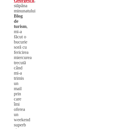
Georgescu
,
stăpâna
minunatului
Blog
de
turism
,
mi-a
făcut o
bucurie
soră cu
fericirea
miercurea
trecută
când
mi-a
trimis
un
mail
prin
care
îmi
oferea
un
weekend
superb