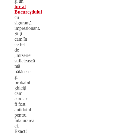
şi un
tur al
Bucureştiului
cu
siguranţă
impresionant.
Ştiţi
cam în
ce fel
de
„mizerie”
sufletească
mă
bălăcesc
şi
probabil
ghiciţi
cam
care ar
fi fost
antidotul
pentru
înlăturarea
ei.
Exact!