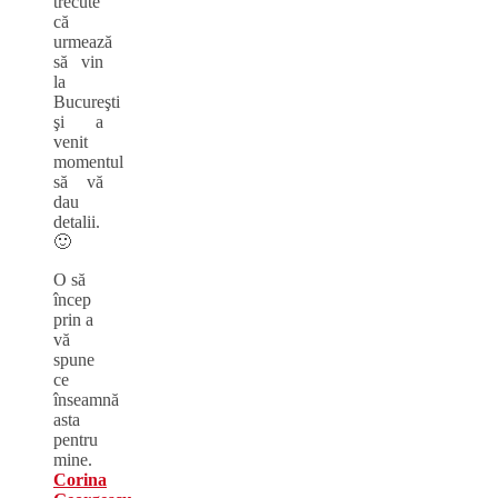
trecute
că
urmează
să vin
la
Bucureşti
şi a
venit
momentul
să vă
dau
detalii.
🙂
O să
încep
prin a
vă
spune
ce
înseamnă
asta
pentru
mine.
Corina