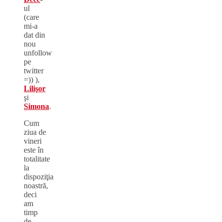
ul
(care
mi-a
dat din
nou
unfollow
pe
twitter
=)) ),
Lilişor
şi
Simona
.
Cum
ziua de
vineri
este în
totalitate
la
dispoziţia
noastră,
deci
am
timp
de