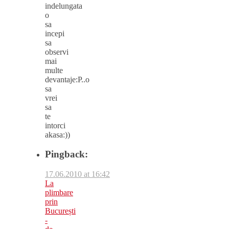
indelungata
o
sa
incepi
sa
observi
mai
multe
devantaje:P..o
sa
vrei
sa
te
intorci
akasa:))
Pingback:
17.06.2010 at 16:42
La
plimbare
prin
București
-