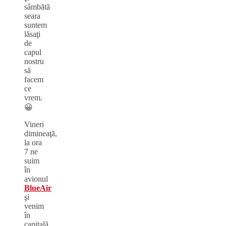
sâmbătă
seara
suntem
lăsaţi
de
capul
nostru
să
facem
ce
vrem.
😀
Vineri
dimineaţă,
la ora
7 ne
suim
în
avionul
BlueAir
şi
venim
în
capitală.