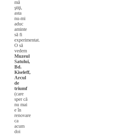
mă
ştiţi,
asta
nu-mi
aduc
aminte
să fi
experimentat.
O să
vedem
Muzeul
Satului,
Bd.
Kiseleff,
Arcul
de
triumf
(care
sper că
nu mai
e în
renovare
ca
acum
doi