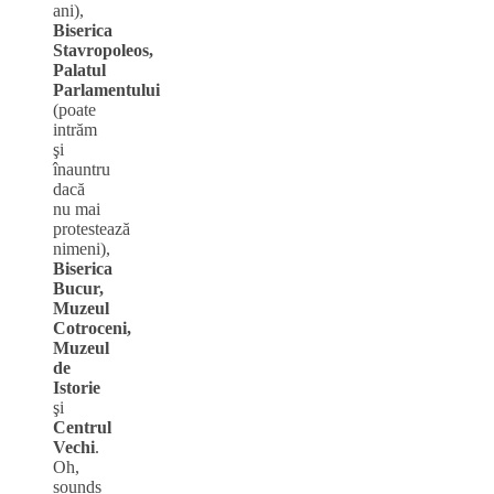
ani),
Biserica
Stavropoleos,
Palatul
Parlamentului
(poate
intrăm
şi
înauntru
dacă
nu mai
protestează
nimeni),
Biserica
Bucur,
Muzeul
Cotroceni,
Muzeul
de
Istorie
şi
Centrul
Vechi
.
Oh,
sounds