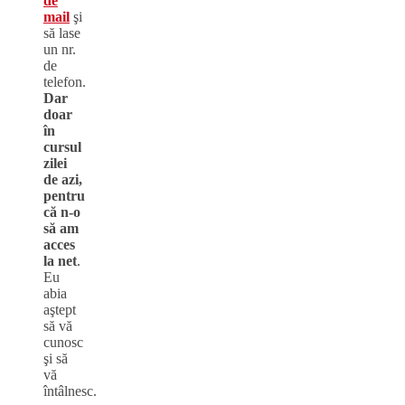
de
mail
şi
să lase
un nr.
de
telefon.
Dar
doar
în
cursul
zilei
de azi,
pentru
că n-o
să am
acces
la net
.
Eu
abia
aştept
să vă
cunosc
şi să
vă
întâlnesc.