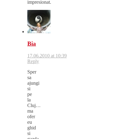
impresionat.
Bia
17.06.2010 at 10:39
Reply
Sper
sa
ajungi
si
pe
la
Cluj…
ma
ofer
eu
ghid
si
gazda