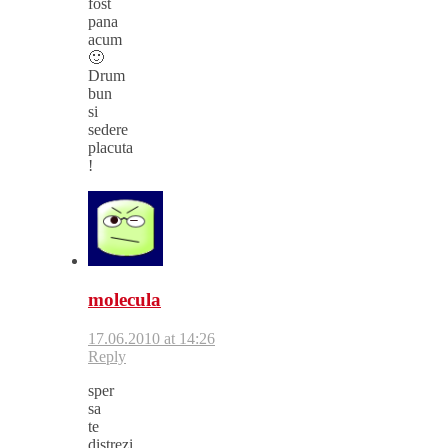
fost
pana
acum
🙂
Drum
bun
si
sedere
placuta
!
molecula
17.06.2010 at 14:26
Reply
sper
sa
te
distrezi