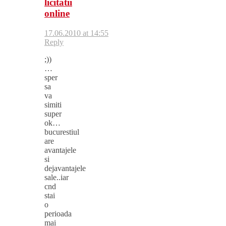
licitatii
online
17.06.2010 at 14:55
Reply
;))
…
sper
sa
va
simiti
super
ok…
bucurestiul
are
avantajele
si
dejavantajele
sale..iar
cnd
stai
o
perioada
mai