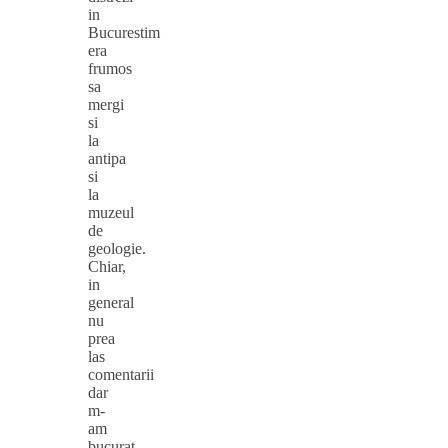
in
Bucurestim
era
frumos
sa
mergi
si
la
antipa
si
la
muzeul
de
geologie.
Chiar,
in
general
nu
prea
las
comentarii
dar
m-
am
bucurat