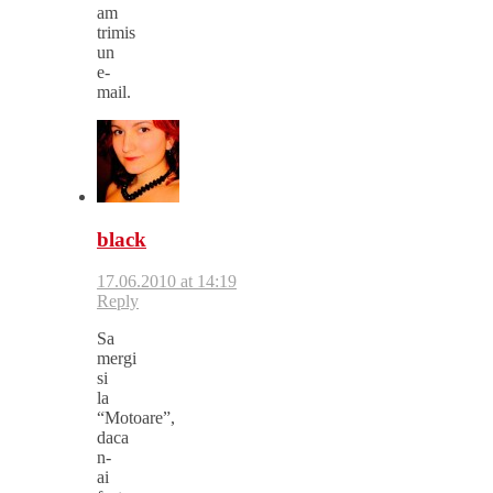
am
trimis
un
e-
mail.
black
17.06.2010 at 14:19
Reply
Sa
mergi
si
la
“Motoare”,
daca
n-
ai