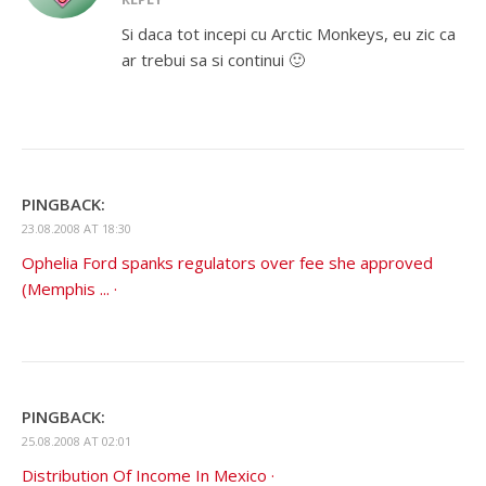
Si daca tot incepi cu Arctic Monkeys, eu zic ca
ar trebui sa si continui 🙂
PINGBACK:
23.08.2008 AT 18:30
Ophelia Ford spanks regulators over fee she approved
(Memphis ... ·
PINGBACK:
25.08.2008 AT 02:01
Distribution Of Income In Mexico ·