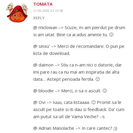
TOMATA
21.08.2008 AT 23:48
REPLY
@ miclowan –> Scuze, m-am pierdut pe drum
si am uitat. Bine ca ai adus aminte tu. 🙂
@ sinxu’ –> Merci de recomandare. O pun pe
lista de download.
@ daimon –> Stiu ca n-am nici o datorie, dar
imi pare rau ca nu mai am inspiratia de alta
data… Astept perioada fertila. 🙂
@ bloodie –> Merci, o sa o ascult. 🙂
@ Ovi –> Iuuu, cata listaaaa. 🙂 Promit sa le
ascult pe toate si iti dau si feedback. Da’ cum
am putut sa uit de Vama Veche? :-s
@ Adrian Manolache –> In care cantec? ;))