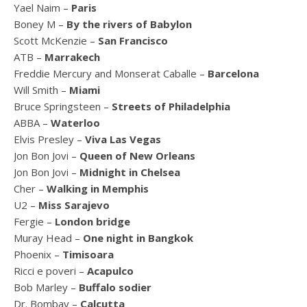
Yael Naim –
Paris
Boney M –
By the rivers of Babylon
Scott McKenzie –
San Francisco
ATB –
Marrakech
Freddie Mercury and Monserat Caballe –
Barcelona
Will Smith –
Miami
Bruce Springsteen –
Streets of Philadelphia
ABBA –
Waterloo
Elvis Presley –
Viva Las Vegas
Jon Bon Jovi –
Queen of New Orleans
Jon Bon Jovi –
Midnight in Chelsea
Cher –
Walking in Memphis
U2 –
Miss Sarajevo
Fergie –
London bridge
Muray Head –
One night in Bangkok
Phoenix –
Timisoara
Ricci e poveri –
Acapulco
Bob Marley –
Buffalo sodier
Dr. Bombay –
Calcutta