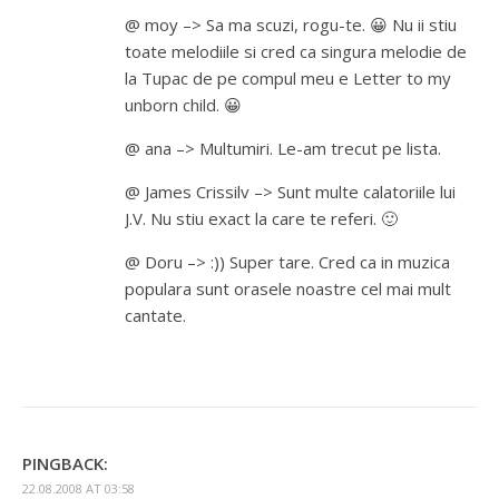
@ moy –> Sa ma scuzi, rogu-te. 😀 Nu ii stiu
toate melodiile si cred ca singura melodie de
la Tupac de pe compul meu e Letter to my
unborn child. 😀
@ ana –> Multumiri. Le-am trecut pe lista.
@ James Crissilv –> Sunt multe calatoriile lui
J.V. Nu stiu exact la care te referi. 🙂
@ Doru –> :)) Super tare. Cred ca in muzica
populara sunt orasele noastre cel mai mult
cantate.
PINGBACK:
22.08.2008 AT 03:58