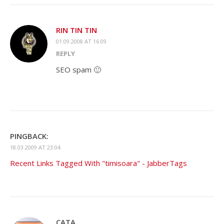
RIN TIN TIN
01.09.2008 AT 16:09
REPLY
SEO spam 🙂
PINGBACK:
18.03.2009 AT 23:04
Recent Links Tagged With "timisoara" - JabberTags
CATA