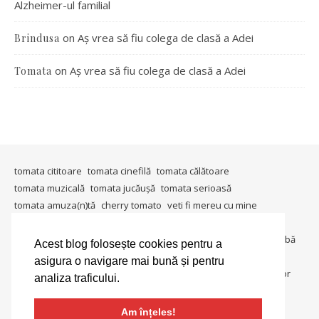
Alzheimer-ul familial
on
Aș vrea să fiu colega de clasă a Adei
Brindusa
on
Aș vrea să fiu colega de clasă a Adei
Tomata
tomata cititoare
tomata cinefilă
tomata călătoare
tomata muzicală
tomata jucăușă
tomata serioasă
tomata amuza(n)tă
cherry tomato
veti fi mereu cu mine
timişoara mea
in ţara tomatei
tomata berlineză
tomata gândeşte
io, io şi iarăşi io
metablogging
tomata întreabă
Acest blog folosește cookies pentru a
tomata in societate
tomata colecționară
tomata umanitara
asigura o navigare mai bună și pentru
tomata dedică
tomata lucrează
tomata in lumina reflectoarelor
analiza traficului.
tomate si gogonele
salată de roşii
Am înțeles!