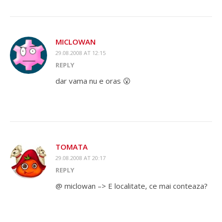
MICLOWAN
29.08.2008 AT 12:15
REPLY
dar vama nu e oras 😮
TOMATA
29.08.2008 AT 20:17
REPLY
@ miclowan –> E localitate, ce mai conteaza?