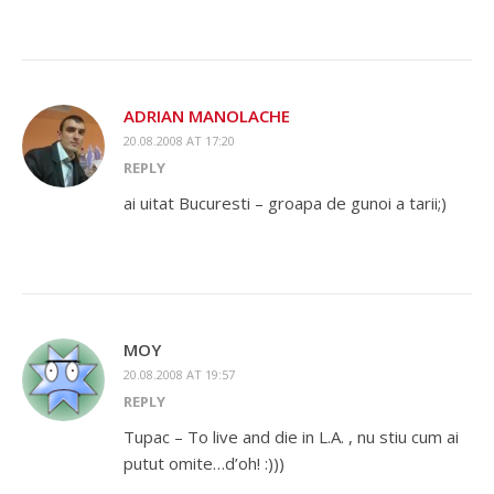
ADRIAN MANOLACHE
20.08.2008 AT 17:20
REPLY
ai uitat Bucuresti – groapa de gunoi a tarii;)
MOY
20.08.2008 AT 19:57
REPLY
Tupac – To live and die in L.A. , nu stiu cum ai
putut omite…d’oh! :)))