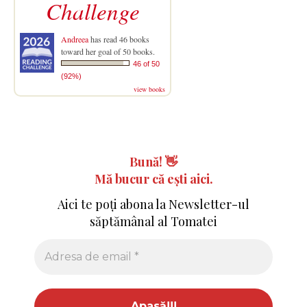
Challenge
Andreea
has read 46 books
toward her goal of 50 books.
46 of 50
(92%)
view books
Bună!
👋
Mă bucur că ești aici.
Aici te poți abona la Newsletter-ul
săptămânal al Tomatei