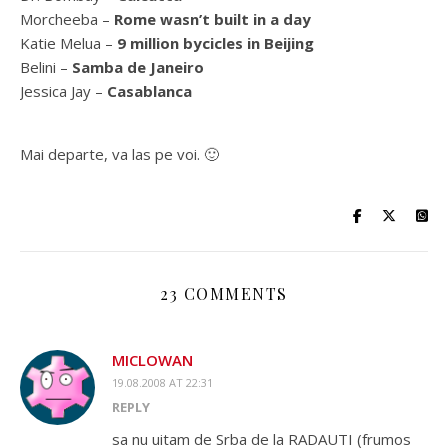
Morcheeba –
Rome wasn’t built in a day
Katie Melua –
9 million bycicles in Beijing
Belini –
Samba de Janeiro
Jessica Jay –
Casablanca
Mai departe, va las pe voi. 🙂
23 COMMENTS
MICLOWAN
19.08.2008 AT 22:31
REPLY
sa nu uitam de Srba de la RADAUTI (frumos