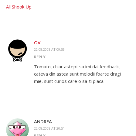
All Shook Up. ·
OVI
22.08.2008 AT 09:59
REPLY
Tomato, chiar astept sa imi dai feedback,
cateva din astea sunt melodii foarte dragi
mie, sunt curios care o sa-ti placa.
ANDREA
22.08.2008 AT 20:51
REPLY