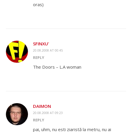
oras)
SFINXU'
20.08.2008 AT 00:45
REPLY
The Doors – L.A woman
DAIMON
20.08.2008 AT 09:23
REPLY
pai, uhm, nu esti ziaristă la metru, nu ai