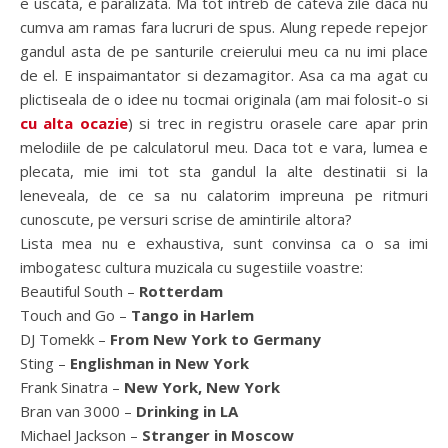
e uscata, e paralizata. Ma tot intreb de cateva zile daca nu
cumva am ramas fara lucruri de spus. Alung repede repejor
gandul asta de pe santurile creierului meu ca nu imi place
de el. E inspaimantator si dezamagitor. Asa ca ma agat cu
plictiseala de o idee nu tocmai originala (am mai folosit-o si
cu alta ocazie
) si trec in registru orasele care apar prin
melodiile de pe calculatorul meu. Daca tot e vara, lumea e
plecata, mie imi tot sta gandul la alte destinatii si la
leneveala, de ce sa nu calatorim impreuna pe ritmuri
cunoscute, pe versuri scrise de amintirile altora?
Lista mea nu e exhaustiva, sunt convinsa ca o sa imi
imbogatesc cultura muzicala cu sugestiile voastre:
Beautiful South –
Rotterdam
Touch and Go –
Tango in Harlem
DJ Tomekk –
From New York to Germany
Sting –
Englishman in New York
Frank Sinatra –
New York, New York
Bran van 3000 –
Drinking in LA
Michael Jackson –
Stranger in Moscow