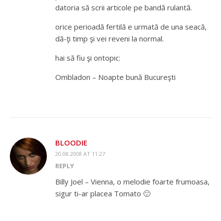
datoria să scrii articole pe bandă rulantă.
orice perioadă fertilă e urmată de una seacă,
dă-ţi timp şi vei reveni la normal.
hai să fiu şi ontopic:
Ombladon – Noapte bună Bucureşti
BLOODIE
20.08.2008 AT 11:27
REPLY
Billy Joel – Vienna, o melodie foarte frumoasa,
sigur ti-ar placea Tomato 🙂