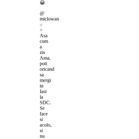
😀
@
miclowan
–
>
Asa
cum
a
zis
Ama,
poti
oricand
sa
mergi
in
Iasi
la
SDC.
Se
face
si
acolo,
si
nu