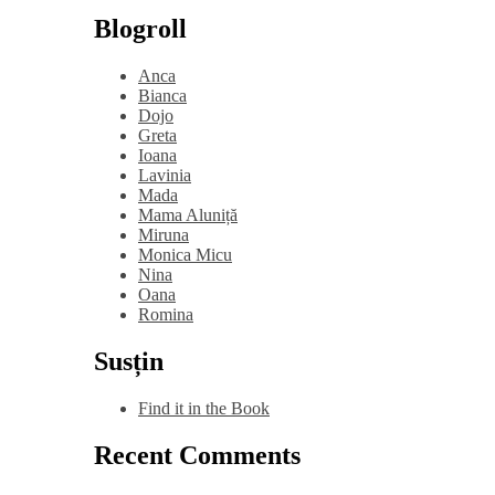
Blogroll
Anca
Bianca
Dojo
Greta
Ioana
Lavinia
Mada
Mama Aluniță
Miruna
Monica Micu
Nina
Oana
Romina
Susțin
Find it in the Book
Recent Comments