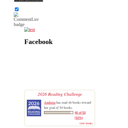
Facebook
2026 Reading Challenge
Andreea
has read 46 books toward
her goal of 50 books.
46 of 50
(92%)
view books