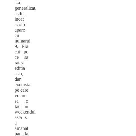
s-a
generalizat,
astfel
incat
acolo
apare
cu
numarul
9. Era
cat pe
ce sa
ratez
editia
asta,
dar
excursia
pe care
voiam
sa o
fac in
weekendul
asta s-
a
amanat
pana la