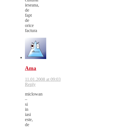
ieseana,
de
fapt
de
orice
factura
Ama
11.01.2008 at 09:03
Reply
miclowan
–
si
in
iasi
este,
de