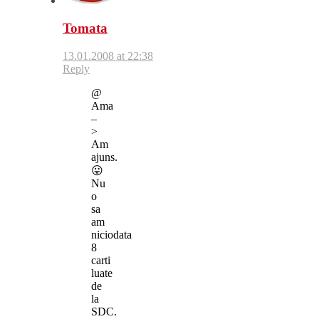
Tomata
13.01.2008 at 22:38
Reply
@
Ama
–
>
Am
ajuns.
😛
Nu
o
sa
am
niciodata
8
carti
luate
de
la
SDC.