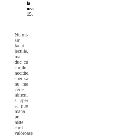
la
ora
15.
Nu mi-
am
facut
lectiile,
ma
duc cu
cartile
necitite,
sper sa
nu ma
certe
nimeni
si sper
sa pun
mana
pe
niste
carti
valoroase