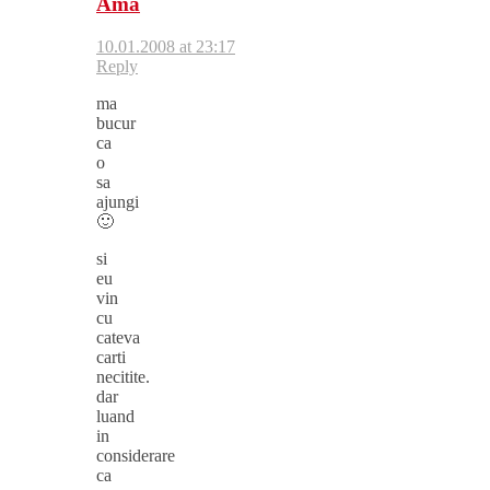
Ama
10.01.2008 at 23:17
Reply
ma
bucur
ca
o
sa
ajungi
🙂
si
eu
vin
cu
cateva
carti
necitite.
dar
luand
in
considerare
ca