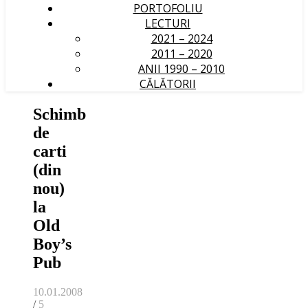
PORTOFOLIU
LECTURI
2021 – 2024
2011 – 2020
ANII 1990 – 2010
CĂLĂTORII
Schimb
de
carti
(din
nou)
la
Old
Boy’s
Pub
10.01.2008
/
5