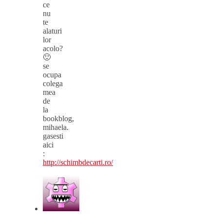
ce
nu
te
alaturi
lor
acolo?
🙂
se
ocupa
colega
mea
de
la
bookblog,
mihaela.
gasesti
aici
:
http://schimbdecarti.ro/