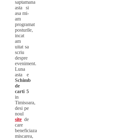
saptamana
asta si
asa mi-
am
programat
posturile,
incat
am
uitat sa
scriu
despre
eveniment.
Luna
asta e
Schimb
de
carti 5
in
Timisoara,
desi pe
noul
site
de
care
beneficiaza
miscarea,