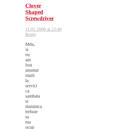
Clover
Shaped
Screwdriver
11.01.2008 at 22:49
Reply
Mda,
si
eu
am
fost
anuntat
marti
la
servici
ca
sambata
si
duminica
trebuie
sa
ma
ocup