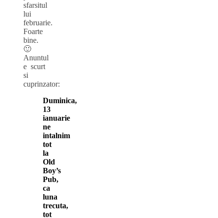
sfarsitul
lui
februarie.
Foarte
bine.
🙂
Anuntul
e scurt
si
cuprinzator:
Duminica,
13
ianuarie
ne
intalnim
tot
la
Old
Boy’s
Pub,
ca
luna
trecuta,
tot