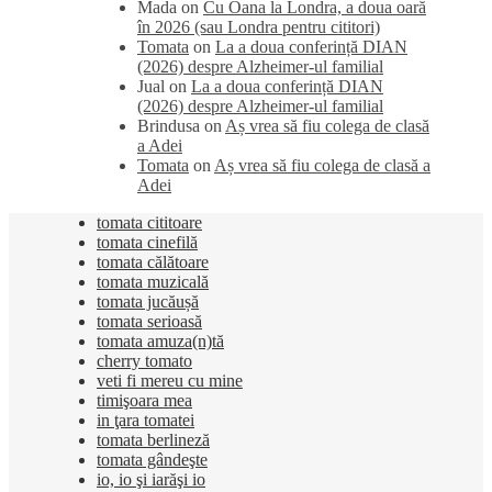
Mada
on
Cu Oana la Londra, a doua oară
în 2026 (sau Londra pentru cititori)
Tomata
on
La a doua conferință DIAN
(2026) despre Alzheimer-ul familial
Jual
on
La a doua conferință DIAN
(2026) despre Alzheimer-ul familial
Brindusa
on
Aș vrea să fiu colega de clasă
a Adei
Tomata
on
Aș vrea să fiu colega de clasă a
Adei
tomata cititoare
tomata cinefilă
tomata călătoare
tomata muzicală
tomata jucăușă
tomata serioasă
tomata amuza(n)tă
cherry tomato
veti fi mereu cu mine
timişoara mea
in ţara tomatei
tomata berlineză
tomata gândeşte
io, io şi iarăşi io