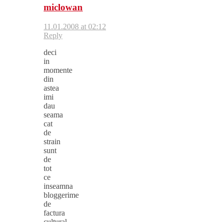
miclowan
11.01.2008 at 02:12
Reply
deci
in
momente
din
astea
imi
dau
seama
cat
de
strain
sunt
de
tot
ce
inseamna
bloggerime
de
factura
cultural