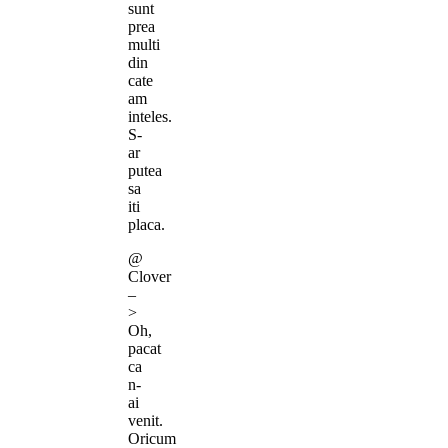
sunt
prea
multi
din
cate
am
inteles.
S-
ar
putea
sa
iti
placa.
@
Clover
–
>
Oh,
pacat
ca
n-
ai
venit.
Oricum