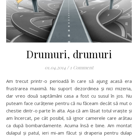
Drumuri, drumuri
01.04.2014
/
1 Comment
Am trecut printr-o perioadă în care să ajung acasă era
frustrarea maximă. Nu suport dezordinea și nici mizeria,
dar vreo două saptămâni casa a fost cu susul în jos. Nu
puteam face curățenie pentru că nu făceam decât să mut o
chestie dintr-o parte în alta. Așa că am lăsat totul vraiște și
am încercat, pe cât posibil, să ignor camerele care arătau
ca după bombardamente. Acuma însă e bine. Am montat
dulapul și patul, ieri mi-am făcut și draperia pentru dulap