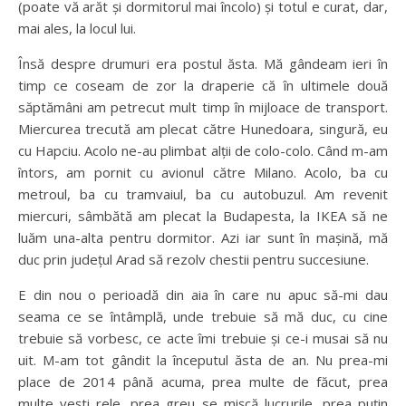
(poate vă arăt și dormitorul mai încolo) și totul e curat, dar,
mai ales, la locul lui.
Însă despre drumuri era postul ăsta. Mă gândeam ieri în
timp ce coseam de zor la draperie că în ultimele două
săptămâni am petrecut mult timp în mijloace de transport.
Miercurea trecută am plecat către Hunedoara, singură, eu
cu Hapciu. Acolo ne-au plimbat alții de colo-colo. Când m-am
întors, am pornit cu avionul către Milano. Acolo, ba cu
metroul, ba cu tramvaiul, ba cu autobuzul. Am revenit
miercuri, sâmbătă am plecat la Budapesta, la IKEA să ne
luăm una-alta pentru dormitor. Azi iar sunt în mașină, mă
duc prin județul Arad să rezolv chestii pentru succesiune.
E din nou o perioadă din aia în care nu apuc să-mi dau
seama ce se întâmplă, unde trebuie să mă duc, cu cine
trebuie să vorbesc, ce acte îmi trebuie și ce-i musai să nu
uit. M-am tot gândit la începutul ăsta de an. Nu prea-mi
place de 2014 până acuma, prea multe de făcut, prea
multe vești rele, prea greu se mișcă lucrurile, prea puțin