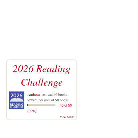
2026 Reading
Challenge
Andreea
has read 46 books
toward her goal of 50 books.
46 of 50
(92%)
view books