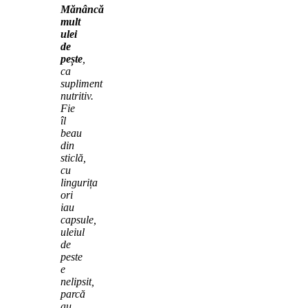
Mănâncă
mult
ulei
de
pește
,
ca
supliment
nutritiv.
Fie
îl
beau
din
sticlă,
cu
lingurița
ori
iau
capsule,
uleiul
de
peste
e
nelipsit,
parcă
au