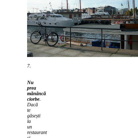
7.
Nu
prea
mănâncă
ciorbe
.
Dacă
te
găsești
la
un
restaurant
și