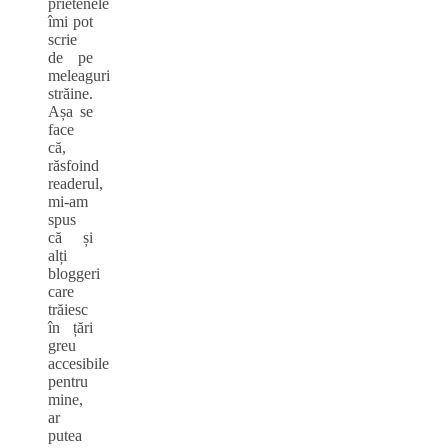
prietenele
îmi pot
scrie
de pe
meleaguri
străine.
Așa se
face
că,
răsfoind
readerul,
mi-am
spus
că și
alți
bloggeri
care
trăiesc
în țări
greu
accesibile
pentru
mine,
ar
putea