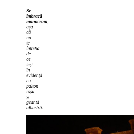
Se
îmbracă
monocrom
,
așa
că
nu
te
întreba
de
ce
ieși
în
evidență
cu
palton
roșu
și
geantă
albastră.