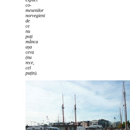
co-
mesenilor
norvegieni
de
ce
nu
poți
mânca
așa
ceva
(nu
rece,
cel
puțin).