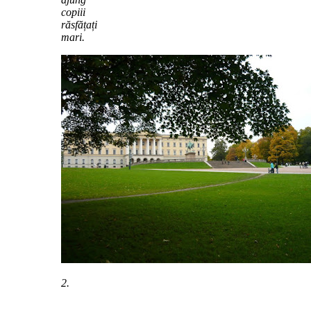
copiii
răsfățați
mari.
2.