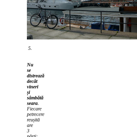
5.
Nu
se
distrează
decât
vineri
și
sâmbătă
seara
.
Fiecare
petrecere
reușită
are
3
părți: