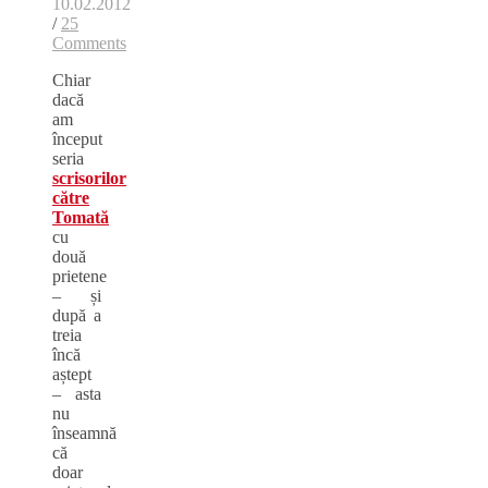
10.02.2012
/
25
Comments
Chiar
dacă
am
început
seria
scrisorilor
către
Tomată
cu
două
prietene
– și
după a
treia
încă
aștept
– asta
nu
înseamnă
că
doar