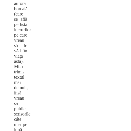
aurora
boreală
(care
se află
pe lista
lucrurilor
pe care
vreau
să le
văd în
viața
asta).
Mi-a
trimis
textul
mai
demult,
însă
vreau
să
public
scrisorile
câte
una pe
lună,