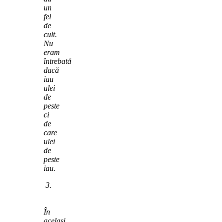
un
fel
de
cult.
Nu
eram
întrebată
dacă
iau
ulei
de
peste
ci
de
care
ulei
de
peste
iau.
3.
În
același