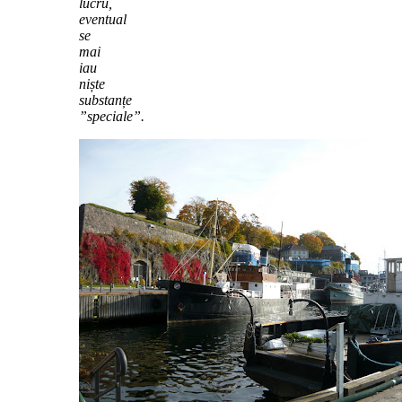
lucru,
eventual
se
mai
iau
niște
substanțe
”speciale”.