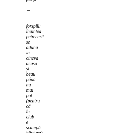
–
forspill:
înaintea
petrecerii
se
adună
la
cineva
acasă
și
beau
până
nu
mai
pot
(pentru
că
în
club
e
scumpă
băutura)