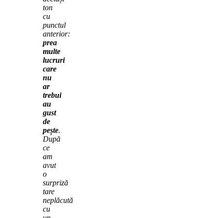
ton
cu
punctul
anterior:
prea
multe
lucruri
care
nu
ar
trebui
au
gust
de
pește
.
După
ce
am
avut
o
surpriză
tare
neplăcută
cu
un