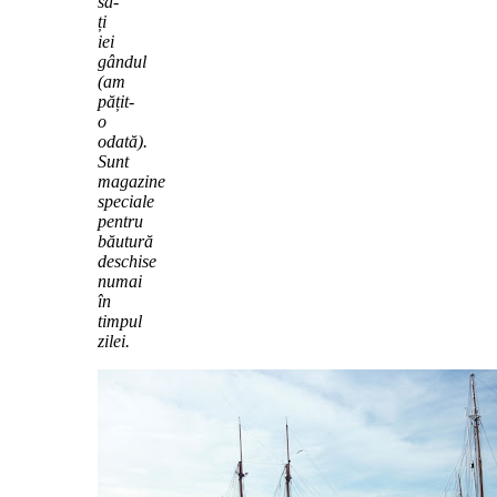
să-
ți
iei
gândul
(am
pățit-
o
odată).
Sunt
magazine
speciale
pentru
băutură
deschise
numai
în
timpul
zilei.