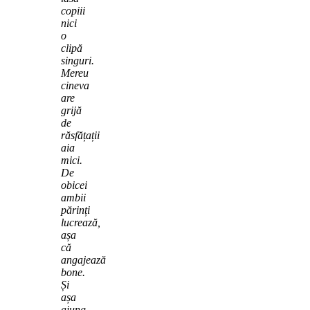
copiii
nici
o
clipă
singuri.
Mereu
cineva
are
grijă
de
răsfățații
aia
mici.
De
obicei
ambii
părinți
lucrează,
așa
că
angajează
bone.
Și
așa
ajung