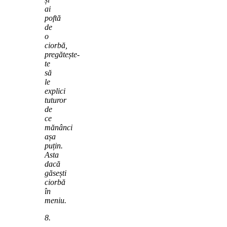
ai
poftă
de
o
ciorbă,
pregătește-
te
să
le
explici
tuturor
de
ce
mănânci
așa
puțin.
Asta
dacă
găsești
ciorbă
în
meniu.
8.