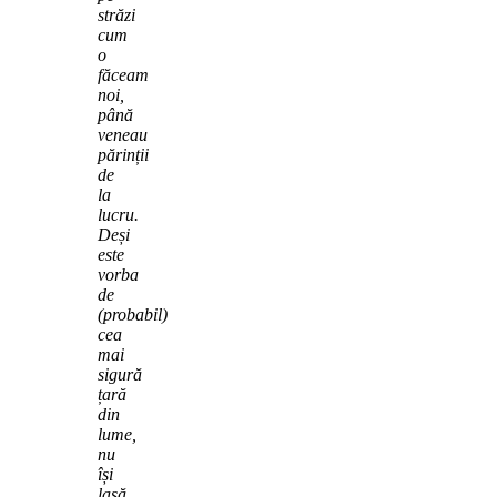
străzi
cum
o
făceam
noi,
până
veneau
părinții
de
la
lucru.
Deși
este
vorba
de
(probabil)
cea
mai
sigură
țară
din
lume,
nu
își
lasă