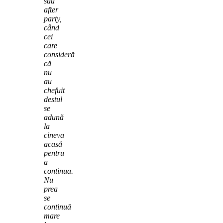
sau
after
party,
când
cei
care
consideră
că
nu
au
chefuit
destul
se
adună
la
cineva
acasă
pentru
a
continua.
Nu
prea
se
continuă
mare