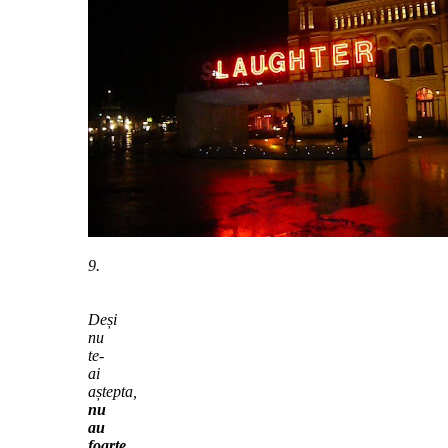
9.
Deși
nu
te-
ai
aștepta,
nu
au
foarte