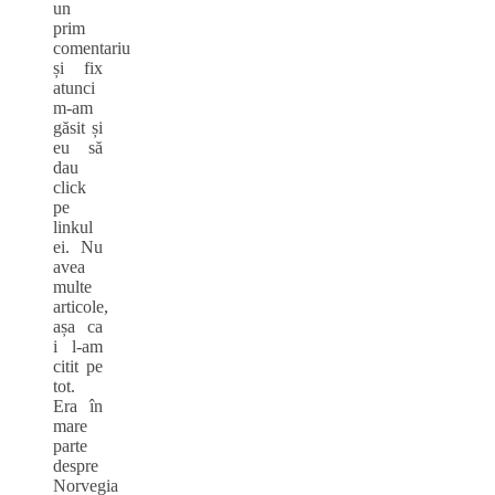
un
prim
comentariu
și fix
atunci
m-am
găsit și
eu să
dau
click
pe
linkul
ei. Nu
avea
multe
articole,
așa ca
i l-am
citit pe
tot.
Era în
mare
parte
despre
Norvegia