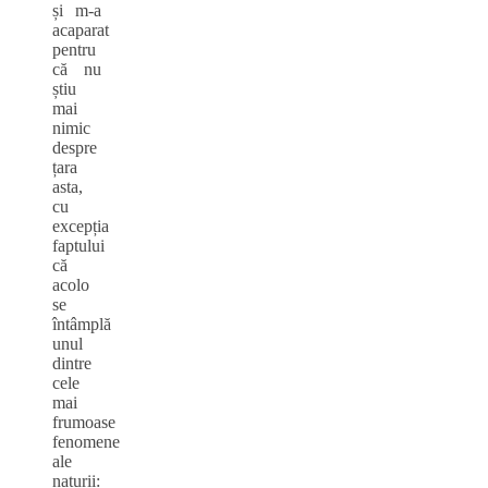
și m-a
acaparat
pentru
că nu
știu
mai
nimic
despre
țara
asta,
cu
excepția
faptului
că
acolo
se
întâmplă
unul
dintre
cele
mai
frumoase
fenomene
ale
naturii: