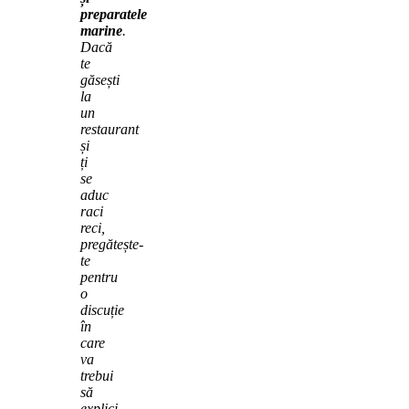
preparatele
marine
.
Dacă
te
găsești
la
un
restaurant
și
ți
se
aduc
raci
reci,
pregătește-
te
pentru
o
discuție
în
care
va
trebui
să
explici