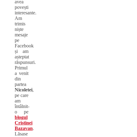
avea
povești
interesante.
Am
trimis
niște
mesaje
pe
Facebook
și am
așteptat
răspunsuri.
Primul
a venit
din
partea
Nicoletei
,
pe care
am
întâlnit-
o pe
blogul
Cristinei
Bazavan
.
Lăsase