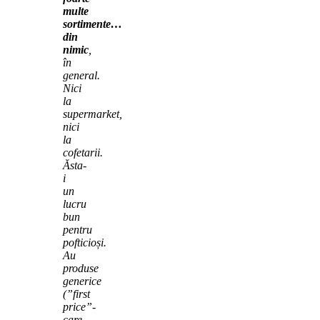
multe
sortimente…
din
nimic
,
în
general.
Nici
la
supermarket,
nici
la
cofetarii.
Ăsta-
i
un
lucru
bun
pentru
pofticioși.
Au
produse
generice
(”first
price”-
care