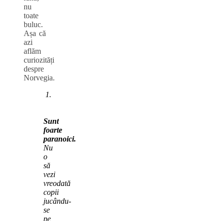
nu
toate
buluc.
Așa că
azi
aflăm
curiozități
despre
Norvegia.
1.
Sunt
foarte
paranoici.
Nu
o
să
vezi
vreodată
copii
jucându-
se
pe